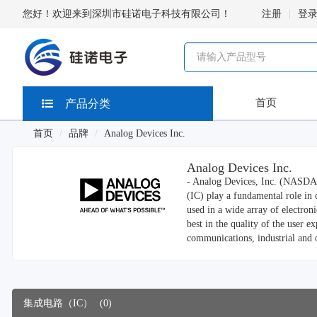
您好！欢迎来到深圳市硅诺电子科技有限公司！
注册
登
首页
产品分类
首页
品牌
Analog Devices Inc.
Analog Devices Inc.
- Analog Devices, Inc. (NASDAQ:
(IC) play a fundamental role in 
used in a wide array of electro
best in the quality of the user 
communications, industrial and o
集成电路（IC）
(0)