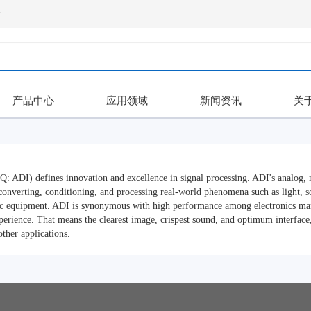
录
产品中心
应用领域
新闻资讯
关
 ADI) defines innovation and excellence in signal processing. ADI's analog, mi
converting, conditioning, and processing real-world phenomena such as light, so
nic equipment. ADI is synonymous with high performance among electronics man
experience. That means the clearest image, crispest sound, and optimum interfac
ther applications.