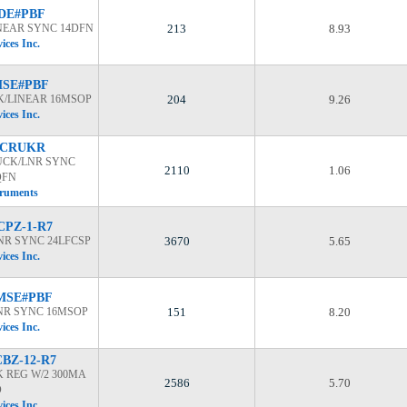
IDE#PBF
INEAR SYNC 14DFN
213
8.93
ices Inc.
MSE#PBF
CK/LINEAR 16MSOP
204
9.26
ices Inc.
5CRUKR
UCK/LNR SYNC
2110
1.06
QFN
truments
CPZ-1-R7
LNR SYNC 24LFCSP
3670
5.65
ices Inc.
MSE#PBF
LNR SYNC 16MSOP
151
8.20
ices Inc.
BZ-12-R7
 REG W/2 300MA
2586
5.70
D
ices Inc.