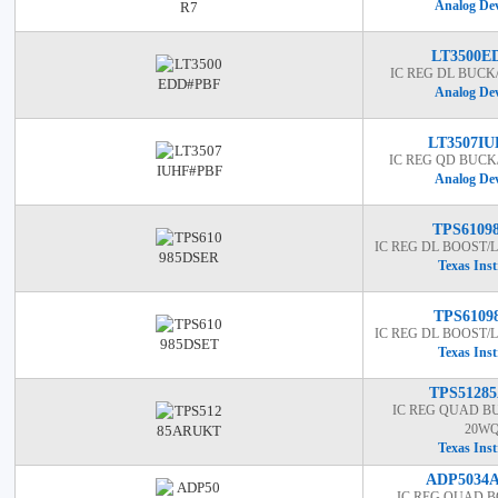
Analog Dev
LT3500E
IC REG DL BUCK
Analog Dev
LT3507I
IC REG QD BUCK
Analog Dev
TPS6109
IC REG DL BOOST
Texas Ins
TPS6109
IC REG DL BOOST
Texas Ins
TPS5128
IC REG QUAD B
20W
Texas Ins
ADP5034
IC REG QUAD 