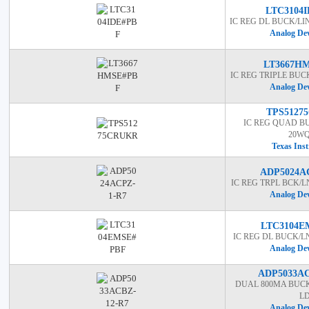
LTC3104
IC REG DL BUCK/L
Analog Dev
LT3667H
IC REG TRIPLE BU
Analog Dev
TPS5127
IC REG QUAD B
20W
Texas Ins
ADP5024A
IC REG TRPL BCK/
Analog Dev
LTC3104E
IC REG DL BUCK/
Analog Dev
ADP5033AC
DUAL 800MA BUCK
L
Analog Dev