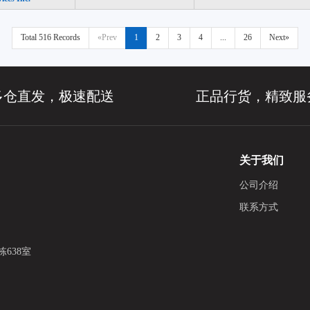
Total 516 Records
«Prev
1
2
3
4
...
26
Next»
多仓直发，极速配送
正品行货，精致服
关于我们
公司介绍
联系方式
638室