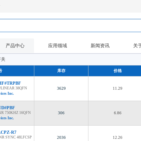
录
产品中心
应用领域
新闻资讯
关
开关
号
库存
价格
HF#TRPBF
/LINEAR 38QFN
3629
11.29
ices Inc.
UD#PBF
NR 750KHZ 16QFN
306
6.86
ices Inc.
ACPZ-R7
LNR SYNC 48LFCSP
2036
12.26