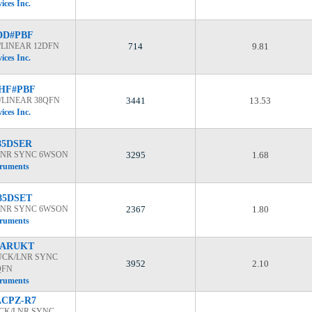
ices Inc.
DD#PBF
/LINEAR 12DFN
714
9.81
ices Inc.
UHF#PBF
/LINEAR 38QFN
3441
13.53
ices Inc.
85DSER
/LNR SYNC 6WSON
3295
1.68
truments
85DSET
/LNR SYNC 6WSON
2367
1.80
truments
5ARUKT
UCK/LNR SYNC
3952
2.10
QFN
truments
ACPZ-R7
BCK/LNR SYNC