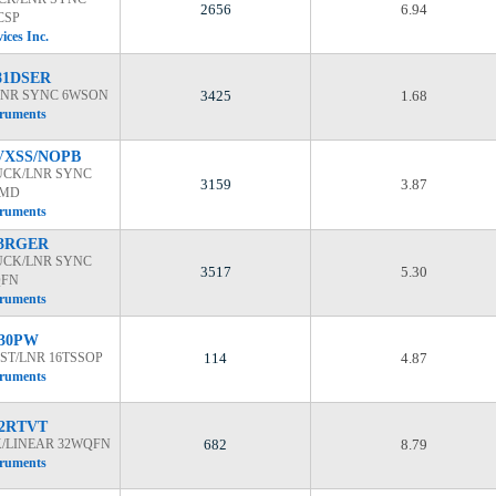
2656
6.94
CSP
ices Inc.
81DSER
/LNR SYNC 6WSON
3425
1.68
truments
VXSS/NOPB
UCK/LNR SYNC
3159
3.87
SMD
truments
23RGER
UCK/LNR SYNC
3517
5.30
QFN
truments
130PW
BST/LNR 16TSSOP
114
4.87
truments
22RTVT
K/LINEAR 32WQFN
682
8.79
truments