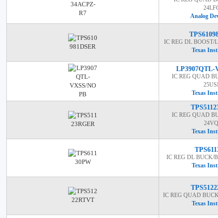
24LF
Analog Dev
TPS6109
IC REG DL BOOST
Texas Ins
LP3907QTL-
IC REG QUAD B
25U
Texas Ins
TPS511
IC REG QUAD B
24V
Texas Ins
TPS61
IC REG DL BUCK/
Texas Ins
TPS512
IC REG QUAD BUC
Texas Ins