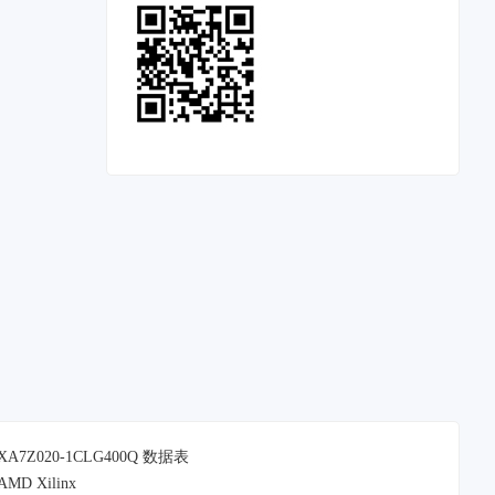
XA7Z020-1CLG400Q 数据表
AMD Xilinx