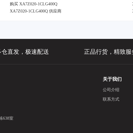
购买 XA7Z020-1CLG400Q
XA7Z020-1CLG400Q 供应商
多仓直发，极速配送
正品行货，精致服
关于我们
公司介绍
联系方式
638室